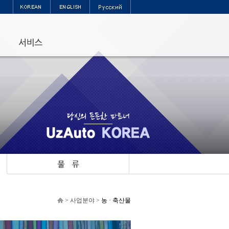
>
사업분야
>
농 · 축산물