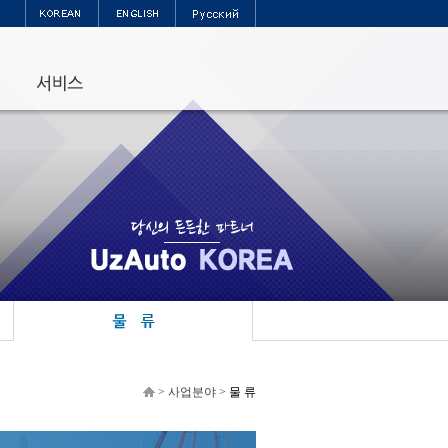
>
사업분야
>
물 류