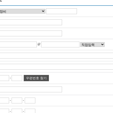
@
-
-
-
-
-